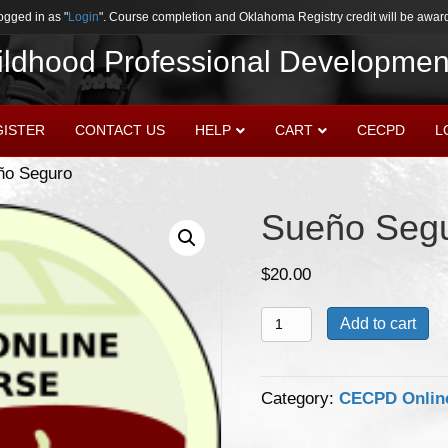
ogged in as "
Login
". Course completion and Oklahoma Registry credit will be award
hildhood Professional Developmen
GISTER
CONTACT US
HELP
CART
CECPD
L
ño Seguro
Sueño Seg
$
20.00
Sueño
Add to cart
Seguro
quantity
Category:
CECPD Onlin