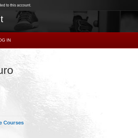
ed to this account.
t
OG IN
uro
e Courses