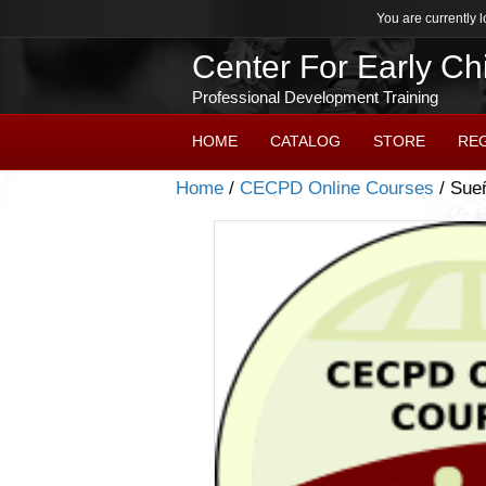
You are currently l
Center For Early C
Professional Development Training
HOME
CATALOG
STORE
RE
Home
/
CECPD Online Courses
/ Sue